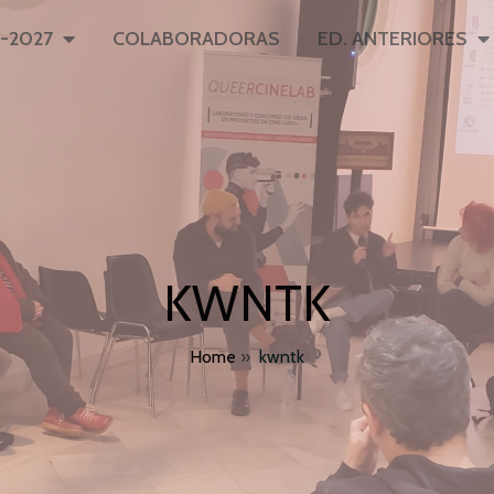
-2027
COLABORADORAS
ED. ANTERIORES
KWNTK
Home
»
kwntk