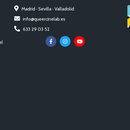
Madrid · Sevilla · Valladolid
info@queercinelab.es
633 29 03 52
el