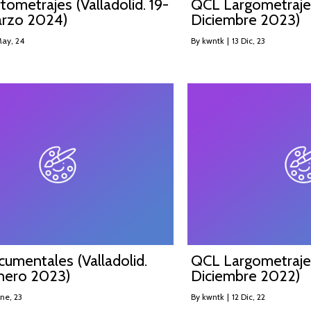
ometrajes (Valladolid. 19-
QCL Largometrajes
arzo 2024)
Diciembre 2023)
ay, 24
By
kwntk
|
13
Dic, 23
umentales (Valladolid.
QCL Largometrajes
nero 2023)
Diciembre 2022)
ne, 23
By
kwntk
|
12
Dic, 22