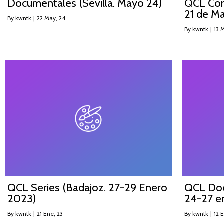
Documentales (Sevilla. Mayo 24)
QCL Cort
21 de M
By
kwntk
|
22
May, 24
By
kwntk
|
13
M
QCL Series (Badajoz. 27-29 Enero
QCL Doc
2023)
24-27 e
By
kwntk
|
21
Ene, 23
By
kwntk
|
12
E