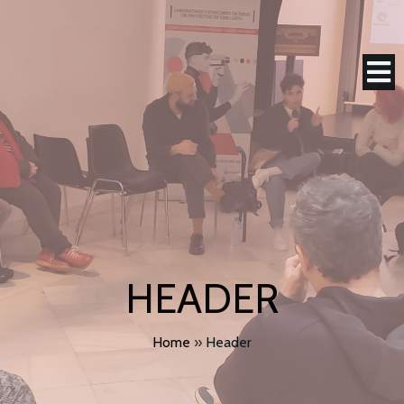
HEADER
Home
»
Header